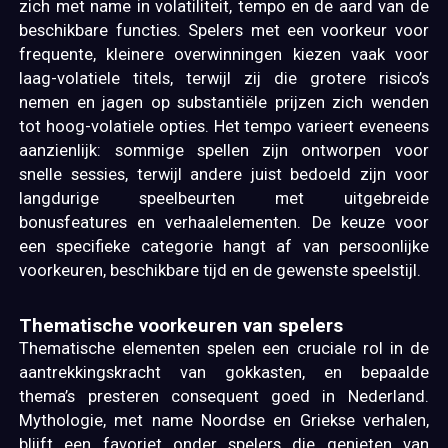
zich met name in volatiliteit, tempo en de aard van de
beschikbare functies. Spelers met een voorkeur voor
frequente, kleinere overwinningen kiezen vaak voor
laag-volatiele titels, terwijl zij die grotere risico’s
nemen en jagen op substantiële prijzen zich wenden
tot hoog-volatiele opties. Het tempo varieert eveneens
aanzienlijk: sommige spellen zijn ontworpen voor
snelle sessies, terwijl andere juist bedoeld zijn voor
langdurige speelbeurten met uitgebreide
bonusfeatures en verhaalelementen. De keuze voor
een specifieke categorie hangt af van persoonlijke
voorkeuren, beschikbare tijd en de gewenste speelstijl.
Thematische voorkeuren van spelers
Thematische elementen spelen een cruciale rol in de
aantrekkingskracht van gokkasten, en bepaalde
thema’s presteren consequent goed in Nederland.
Mythologie, met name Noordse en Griekse verhalen,
blijft een favoriet onder spelers die genieten van