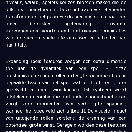
niveaus, waarbij spelers keuzes moeten maken die de
uitkomst beïnvloeden. Deze interactieve elementen
transformeren het passieve draaien van rollen naar een
meer betrokken spelervaring. Providers
experimenteren voortdurend met nieuwe combinaties
van functies om spelers te verrassen en te binden aan
hun titels.
Expanding reels features voegen een extra dimensie
toe aan de dynamiek van een spel. Bij deze
mechanismen kunnen rollen in lengte toenemen tijdens
bepaalde fasen van het spel, wat leidt tot een groter
speelveld en meer winstkansen. Dit systeem werkt
uitstekend in combinatie met andere bonusfuncties en
zorgt voor momenten van verhoogde spanning
wanneer het speelveld zich uitbreidt. De visuele impact
van uitdijende rollen versterkt de ervaring van een
potentieel grote winst. Geregeld worden deze features