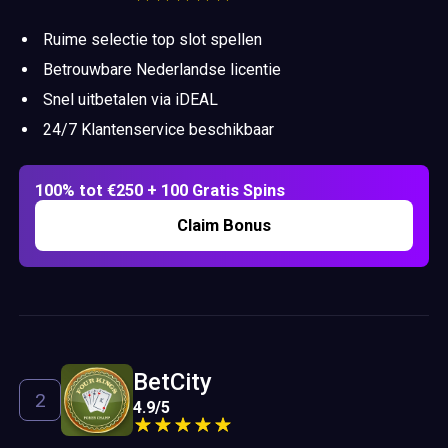
Ruime selectie top slot spellen
Betrouwbare Nederlandse licentie
Snel uitbetalen via iDEAL
24/7 Klantenservice beschikbaar
100% tot €250 + 100 Gratis Spins
Claim Bonus
BetCity
4.9
/
5