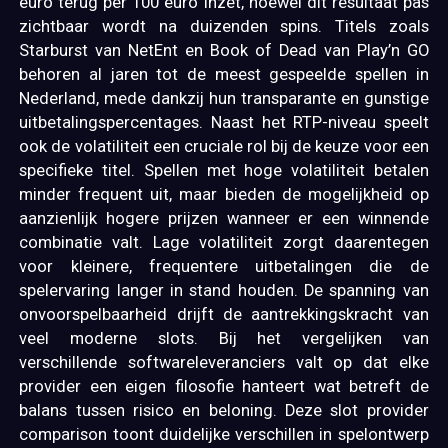
euro terug per 100 euro inzet, hoewel dit resultaat pas
zichtbaar wordt na duizenden spins. Titels zoals
Starburst van NetEnt en Book of Dead van Play’n GO
behoren al jaren tot de meest gespeelde spellen in
Nederland, mede dankzij hun transparante en gunstige
uitbetalingspercentages. Naast het RTP-niveau speelt
ook de volatiliteit een cruciale rol bij de keuze voor een
specifieke titel. Spellen met hoge volatiliteit betalen
minder frequent uit, maar bieden de mogelijkheid op
aanzienlijk hogere prijzen wanneer er een winnende
combinatie valt. Lage volatiliteit zorgt daarentegen
voor kleinere, frequentere uitbetalingen die de
spelervaring langer in stand houden. De spanning van
onvoorspelbaarheid drijft de aantrekkingskracht van
veel moderne slots. Bij het vergelijken van
verschillende softwareleveranciers valt op dat elke
provider een eigen filosofie hanteert wat betreft de
balans tussen risico en beloning. Deze slot provider
comparison toont duidelijke verschillen in spelontwerp