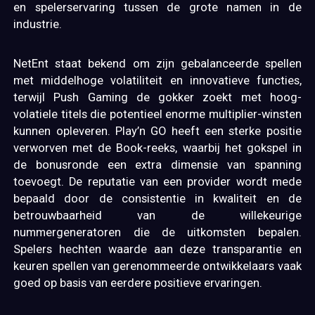
en spelerservaring tussen de grote namen in de
industrie.
NetEnt staat bekend om zijn gebalanceerde spellen
met middelhoge volatiliteit en innovatieve functies,
terwijl Push Gaming de gokker zoekt met hoog-
volatiele titels die potentieel enorme multiplier-winsten
kunnen opleveren. Play’n GO heeft een sterke positie
verworven met de Book-reeks, waarbij het gokspel in
de bonusronde een extra dimensie van spanning
toevoegt. De reputatie van een provider wordt mede
bepaald door de consistentie in kwaliteit en de
betrouwbaarheid van de willekeurige
nummergeneratoren die de uitkomsten bepalen.
Spelers hechten waarde aan deze transparantie en
keuren spellen van gerenommeerde ontwikkelaars vaak
goed op basis van eerdere positieve ervaringen.