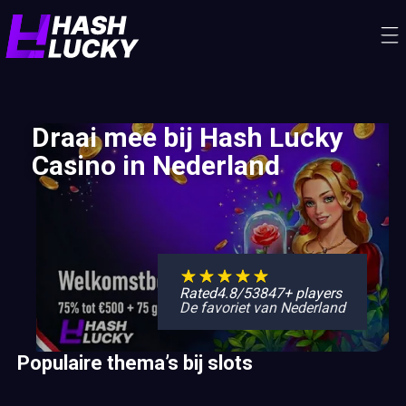
Draai mee bij Hash Lucky
Casino in Nederland
Rated
4.8
/
5
3847
+ players
De favoriet van Nederland
Populaire thema’s bij slots