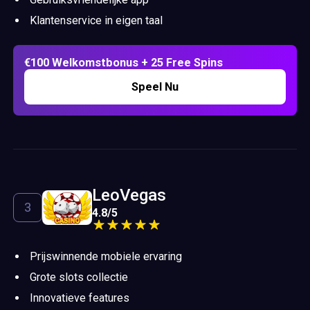
Klantenservice in eigen taal
€100 Welkomstbonus + 25 Free Spins
Speel Nu
LeoVegas
4.8
/
5
Prijswinnende mobiele ervaring
Grote slots collectie
Innovatieve features