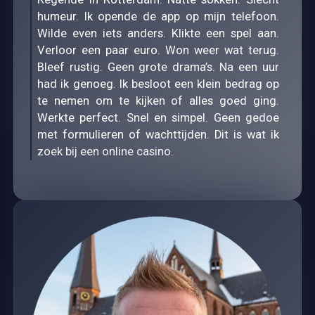
humeur. Ik opende de app op mijn telefoon.
Wilde even iets anders. Klikte een spel aan.
Verloor een paar euro. Won weer wat terug.
Bleef rustig. Geen grote drama’s. Na een uur
had ik genoeg. Ik besloot een klein bedrag op
te nemen om te kijken of alles goed ging.
Werkte perfect. Snel en simpel. Geen gedoe
met formulieren of wachttijden. Dit is wat ik
zoek bij een online casino.