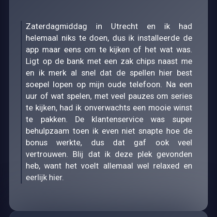
Zaterdagmiddag in Utrecht en ik had
helemaal niks te doen, dus ik installeerde de
app maar eens om te kijken of het wat was.
Ligt op de bank met een zak chips naast me
en ik merk al snel dat de spellen hier best
soepel lopen op mijn oude telefoon. Na een
uur of wat spelen, met veel pauzes om series
te kijken, had ik onverwachts een mooie winst
te pakken. De klantenservice was super
behulpzaam toen ik even niet snapte hoe de
bonus werkte, dus dat gaf ook veel
vertrouwen. Blij dat ik deze plek gevonden
heb, want het voelt allemaal wel relaxed en
eerlijk hier.