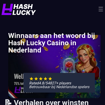
Winnaars aan het woord bij
Hash Lucky Casino in
Nederland
Rated
4.8
/
5
4827
+ players
Betrouwbaar bij Nederlandse spelers
📝 Verhalen over winsten