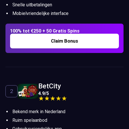
Snelle uitbetalingen
Mobielvriendelijke interface
100% tot €250 + 50 Gratis Spins
Claim Bonus
BetCity
4.9
/
5
Bekend merk in Nederland
Ruim spelaanbod
Gebruiksvriendelijke app